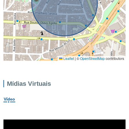
Leaflet
|
©
OpenStreetMap
contributors
Mídias Virtuais
Vídeo