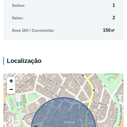
1
Suítes:
2
Salas:
150㎡
Área Útil / Construída:
Localização
+
−