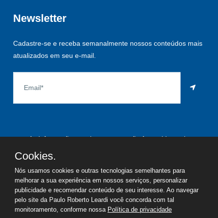
Newsletter
Cadastre-se e receba semanalmente nossos conteúdos mais
atualizados em seu e-mail.
As informações aqui constantes são fornecidas pelo
proprietário do imóvel e estão sujeitas a alteração a qualquer
Cookies.
momento.
Nós usamos cookies e outras tecnologias semelhantes para
melhorar a sua experiência em nossos serviços, personalizar
publicidade e recomendar conteúdo de seu interesse. Ao navegar
pelo site da Paulo Roberto Leardi você concorda com tal
©
2026
Copyright - Paulo Roberto Leardi | Todos os direitos
monitoramento, conforme nossa
Política de privacidade