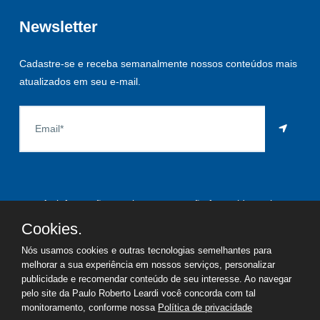
Newsletter
Cadastre-se e receba semanalmente nossos conteúdos mais
atualizados em seu e-mail.
As informações aqui constantes são fornecidas pelo
proprietário do imóvel e estão sujeitas a alteração a qualquer
Cookies.
momento.
Nós usamos cookies e outras tecnologias semelhantes para
melhorar a sua experiência em nossos serviços, personalizar
publicidade e recomendar conteúdo de seu interesse. Ao navegar
pelo site da Paulo Roberto Leardi você concorda com tal
©
2026
Copyright - Paulo Roberto Leardi | Todos os direitos
monitoramento, conforme nossa
Política de privacidade