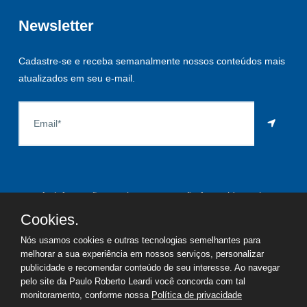
Newsletter
Cadastre-se e receba semanalmente nossos conteúdos mais
atualizados em seu e-mail.
As informações aqui constantes são fornecidas pelo
proprietário do imóvel e estão sujeitas a alteração a qualquer
Cookies.
momento.
Nós usamos cookies e outras tecnologias semelhantes para
melhorar a sua experiência em nossos serviços, personalizar
publicidade e recomendar conteúdo de seu interesse. Ao navegar
pelo site da Paulo Roberto Leardi você concorda com tal
©
2026
Copyright - Paulo Roberto Leardi | Todos os direitos
monitoramento, conforme nossa
Política de privacidade