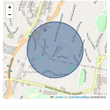
+
−
Leaflet
|
©
OpenStreetMap
contributors