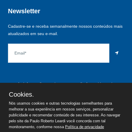
Newsletter
Cadastre-se e receba semanalmente nossos conteúdos mais
atualizados em seu e-mail.
As informações aqui constantes são fornecidas pelo
proprietário do imóvel e estão sujeitas a alteração a qualquer
Cookies.
momento.
Nós usamos cookies e outras tecnologias semelhantes para
melhorar a sua experiência em nossos serviços, personalizar
publicidade e recomendar conteúdo de seu interesse. Ao navegar
pelo site da Paulo Roberto Leardi você concorda com tal
©
2026
Copyright - Paulo Roberto Leardi | Todos os direitos
monitoramento, conforme nossa
Política de privacidade