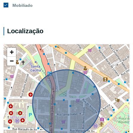
Mobiliado
Localização
+
−