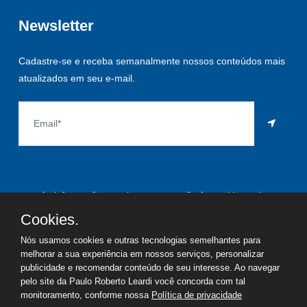
Newsletter
Cadastre-se e receba semanalmente nossos conteúdos mais
atualizados em seu e-mail.
As informações aqui constantes são fornecidas pelo
proprietário do imóvel e estão sujeitas a alteração a qualquer
Cookies.
momento.
Nós usamos cookies e outras tecnologias semelhantes para
melhorar a sua experiência em nossos serviços, personalizar
publicidade e recomendar conteúdo de seu interesse. Ao navegar
pelo site da Paulo Roberto Leardi você concorda com tal
©
2026
Copyright - Paulo Roberto Leardi | Todos os direitos
monitoramento, conforme nossa
Política de privacidade