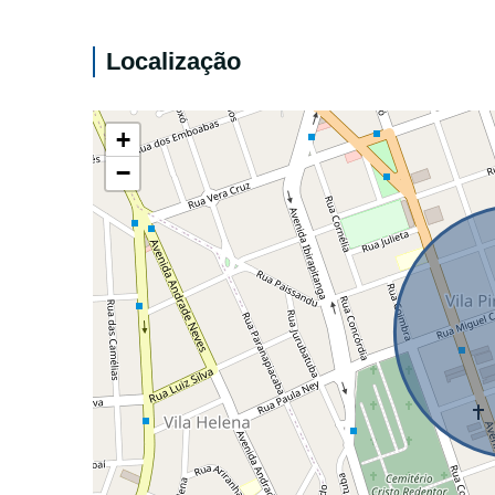
Localização
+
−