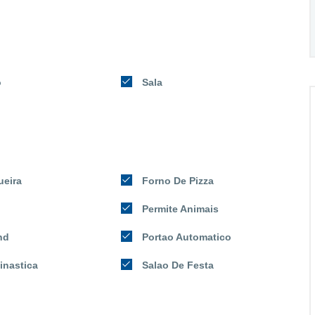
o
Sala
ueira
Forno De Pizza
Permite Animais
nd
Portao Automatico
inastica
Salao De Festa