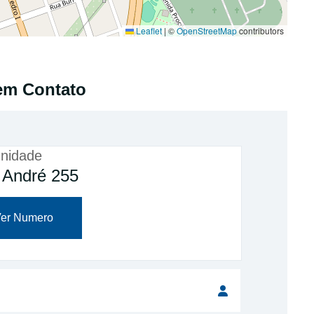
Leaflet
|
©
OpenStreetMap
contributors
em Contato
nidade
 André 255
er Numero