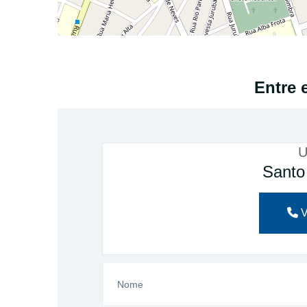
Entre 
U
Santo
V