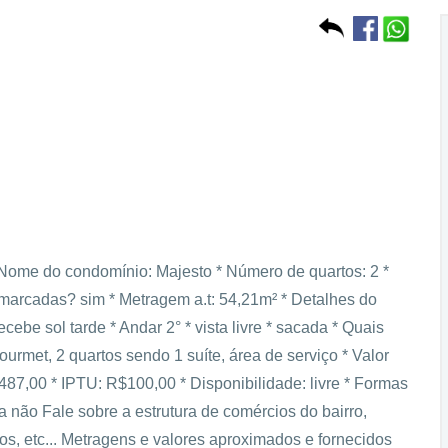
 * Nome do condomínio: Majesto * Número de quartos: 2 *
arcadas? sim * Metragem a.t: 54,21m² * Detalhes do
ecebe sol tarde * Andar 2° * vista livre * sacada * Quais
ourmet, 2 quartos sendo 1 suíte, área de serviço * Valor
7,00 * IPTU: R$100,00 * Disponibilidade: livre * Formas
ão Fale sobre a estrutura de comércios do bairro,
s, etc... Metragens e valores aproximados e fornecidos