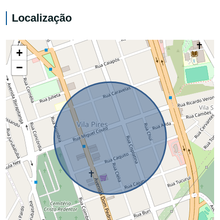
Localização
+
−