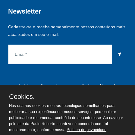
Newsletter
Cadastre-se e receba semanalmente nossos conteúdos mais
atualizados em seu e-mail.
As informações aqui constantes são fornecidas pelo
proprietário do imóvel e estão sujeitas a alteração a qualquer
Cookies.
momento.
Nós usamos cookies e outras tecnologias semelhantes para
melhorar a sua experiência em nossos serviços, personalizar
publicidade e recomendar conteúdo de seu interesse. Ao navegar
pelo site da Paulo Roberto Leardi você concorda com tal
©
2026
Copyright - Paulo Roberto Leardi | Todos os direitos
monitoramento, conforme nossa
Política de privacidade