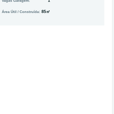
1
Vagas Garagem:
85㎡
Área Útil / Construída: