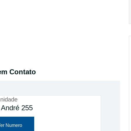
em Contato
nidade
 André 255
er Numero