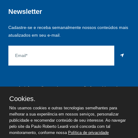
Newsletter
Cadastre-se e receba semanalmente nossos conteúdos mais
atualizados em seu e-mail.
As informações aqui constantes são fornecidas pelo
proprietário do imóvel e estão sujeitas a alteração a qualquer
Cookies.
momento.
Nós usamos cookies e outras tecnologias semelhantes para
melhorar a sua experiência em nossos serviços, personalizar
publicidade e recomendar conteúdo de seu interesse. Ao navegar
pelo site da Paulo Roberto Leardi você concorda com tal
©
2026
Copyright - Paulo Roberto Leardi | Todos os direitos
monitoramento, conforme nossa
Política de privacidade