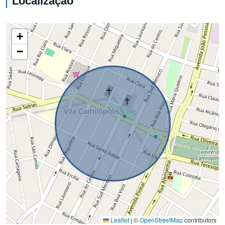
Localização
+
−
Leaflet
|
©
OpenStreetMap
contributors