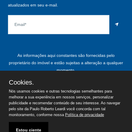
atualizados em seu e-mail.
As informações aqui constantes são fornecidas pelo
proprietário do imóvel e estão sujeitas a alteração a qualquer
momento.
Cookies.
Nós usamos cookies e outras tecnologias semelhantes para
©
2026
Copyright - Paulo Roberto Leardi | Todos os direitos
melhorar a sua experiência em nossos serviços, personalizar
publicidade e recomendar conteúdo de seu interesse. Ao navegar
reservados
pelo site da Paulo Roberto Leardi você concorda com tal
monitoramento, conforme nossa
Política de privacidade
Termos de uso
Política de privacidade
Estou ciente