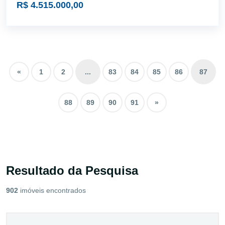
R$ 4.515.000,00
«
1
2
...
83
84
85
86
87
88
89
90
91
»
Resultado da Pesquisa
902
imóveis encontrados