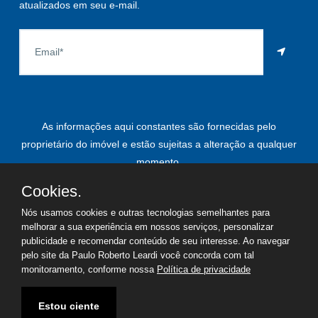
atualizados em seu e-mail.
As informações aqui constantes são fornecidas pelo
proprietário do imóvel e estão sujeitas a alteração a qualquer
momento.
Cookies.
Nós usamos cookies e outras tecnologias semelhantes para
©
2026
Copyright - Paulo Roberto Leardi | Todos os direitos
melhorar a sua experiência em nossos serviços, personalizar
publicidade e recomendar conteúdo de seu interesse. Ao navegar
reservados
pelo site da Paulo Roberto Leardi você concorda com tal
monitoramento, conforme nossa
Política de privacidade
Termos de uso
Política de privacidade
Estou ciente