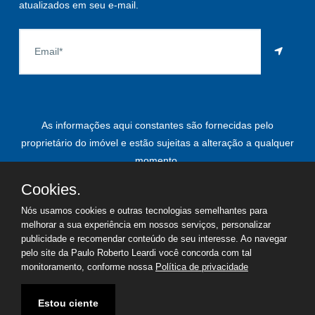
atualizados em seu e-mail.
As informações aqui constantes são fornecidas pelo
proprietário do imóvel e estão sujeitas a alteração a qualquer
momento.
Cookies.
Nós usamos cookies e outras tecnologias semelhantes para
©
2026
Copyright - Paulo Roberto Leardi | Todos os direitos
melhorar a sua experiência em nossos serviços, personalizar
publicidade e recomendar conteúdo de seu interesse. Ao navegar
reservados
pelo site da Paulo Roberto Leardi você concorda com tal
monitoramento, conforme nossa
Política de privacidade
Termos de uso
Política de privacidade
Estou ciente