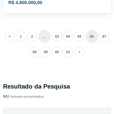
R$ 4.800.000,00
«
1
2
...
83
84
85
86
87
88
89
90
91
»
Resultado da Pesquisa
902
imóveis encontrados