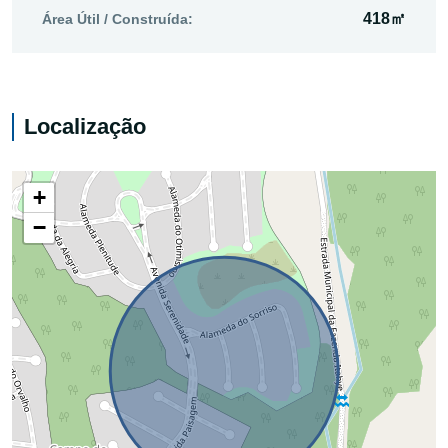
418㎡
Área Útil / Construída:
Localização
+
−