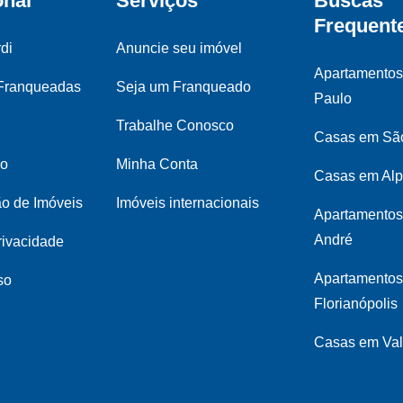
onal
Serviços
Buscas
Frequent
di
Anuncie seu imóvel
Apartamento
 Franqueadas
Seja um Franqueado
Paulo
Trabalhe Conosco
Casas em Sã
co
Minha Conta
Casas em Alp
ão de Imóveis
Imóveis internacionais
Apartamentos
André
privacidade
Apartamento
so
Florianópolis
Casas em Val