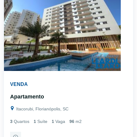
VENDA
Apartamento
Itacorubi, Florianópolis, SC
3
Quartos
1
Suíte
1
Vaga
96
m2