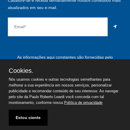
Cadastre-se e receba semanalmente nossos conteúdos mais
atualizados em seu e-mail.
As informações aqui constantes são fornecidas pelo
proprietário do imóvel e estão sujeitas a alteração a qualquer
Cookies.
momento.
Nós usamos cookies e outras tecnologias semelhantes para
melhorar a sua experiência em nossos serviços, personalizar
publicidade e recomendar conteúdo de seu interesse. Ao navegar
pelo site da Paulo Roberto Leardi você concorda com tal
©
2026
Copyright - Paulo Roberto Leardi | Todos os direitos
monitoramento, conforme nossa
Política de privacidade
reservados
Estou ciente
Termos de uso
Política de privacidade