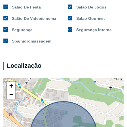
Salao De Festa
Salao De Jogos
Salão De Video/cinema
Salao Gourmet
Segurança
Segurança Interna
Spa/hidromassagem
Localização
+
−