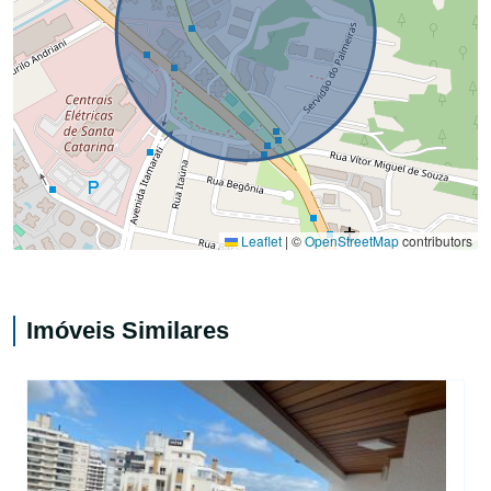
Leaflet
|
©
OpenStreetMap
contributors
Imóveis Similares