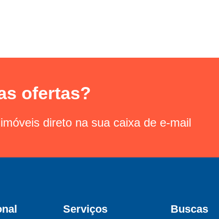
as ofertas?
imóveis direto na sua caixa de e-mail
onal
Serviços
Buscas