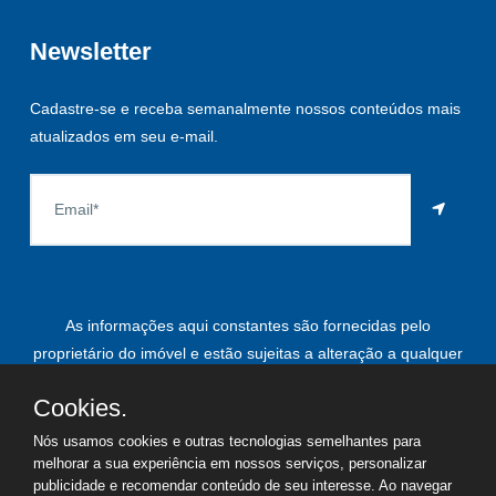
Newsletter
Cadastre-se e receba semanalmente nossos conteúdos mais
atualizados em seu e-mail.
As informações aqui constantes são fornecidas pelo
proprietário do imóvel e estão sujeitas a alteração a qualquer
momento.
Cookies.
Nós usamos cookies e outras tecnologias semelhantes para
melhorar a sua experiência em nossos serviços, personalizar
©
2026
Copyright - Paulo Roberto Leardi | Todos os direitos
publicidade e recomendar conteúdo de seu interesse. Ao navegar