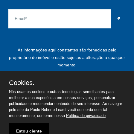
As informações aqui constantes são fornecidas pelo
proprietário do imóvel e estão sujeitas a alteração a qualquer
momento.
Cookies.
Nós usamos cookies e outras tecnologias semelhantes para
©
2026
Copyright - Paulo Roberto Leardi | Todos os direitos
melhorar a sua experiência em nossos serviços, personalizar
reservados
publicidade e recomendar conteúdo de seu interesse. Ao navegar
pelo site da Paulo Roberto Leardi você concorda com tal
Termos de uso
Política de privacidade
monitoramento, conforme nossa
Política de privacidade
Estou ciente