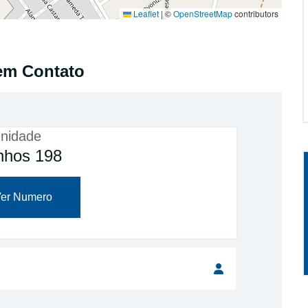
Leaflet
|
©
OpenStreetMap
contributors
em Contato
nidade
inhos 198
er Numero