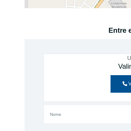
Entre 
U
Val
V