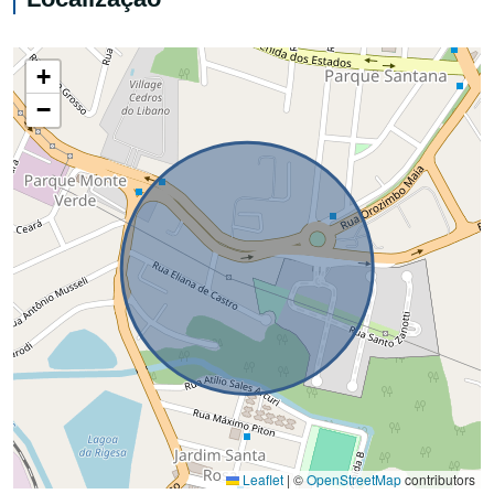
+
−
Leaflet
|
©
OpenStreetMap
contributors