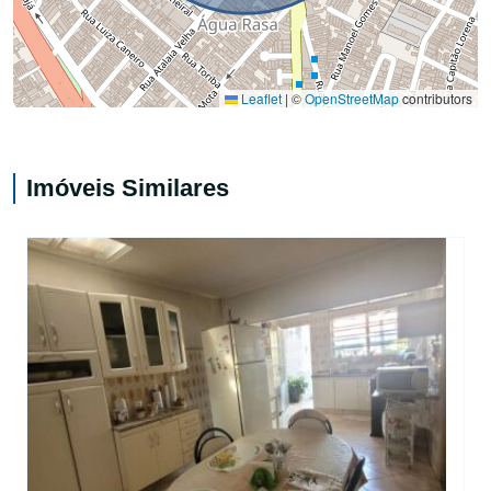
Leaflet
|
©
OpenStreetMap
contributors
Imóveis Similares