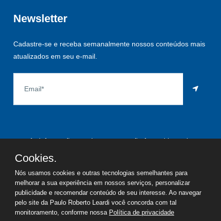
Newsletter
Cadastre-se e receba semanalmente nossos conteúdos mais
atualizados em seu e-mail.
As informações aqui constantes são fornecidas pelo
proprietário do imóvel e estão sujeitas a alteração a qualquer
Cookies.
momento.
Nós usamos cookies e outras tecnologias semelhantes para
melhorar a sua experiência em nossos serviços, personalizar
publicidade e recomendar conteúdo de seu interesse. Ao navegar
pelo site da Paulo Roberto Leardi você concorda com tal
©
2026
Copyright - Paulo Roberto Leardi | Todos os direitos
monitoramento, conforme nossa
Política de privacidade