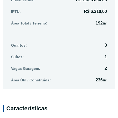
R$ 6.310,00
IPTU:
192㎡
Área Total / Terreno:
3
Quartos:
1
Suítes:
2
Vagas Garagem:
236㎡
Área Útil / Construída:
Características