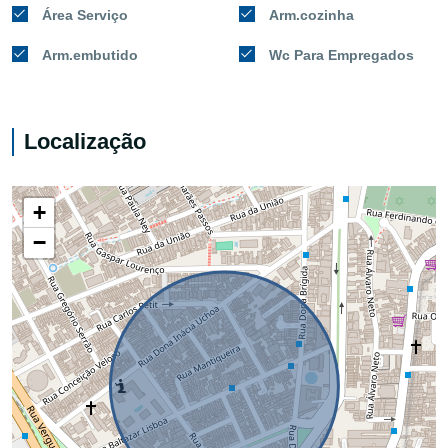
Área Serviço
Arm.cozinha
Arm.embutido
Wc Para Empregados
Localização
+
−