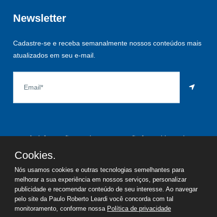
Newsletter
Cadastre-se e receba semanalmente nossos conteúdos mais
atualizados em seu e-mail.
As informações aqui constantes são fornecidas pelo
proprietário do imóvel e estão sujeitas a alteração a qualquer
Cookies.
momento.
Nós usamos cookies e outras tecnologias semelhantes para
melhorar a sua experiência em nossos serviços, personalizar
publicidade e recomendar conteúdo de seu interesse. Ao navegar
pelo site da Paulo Roberto Leardi você concorda com tal
©
2026
Copyright - Paulo Roberto Leardi | Todos os direitos
monitoramento, conforme nossa
Política de privacidade