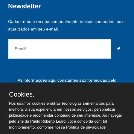
Newsletter
Cadastre-se e receba semanalmente nossos conteúdos mais
atualizados em seu e-mail.
As informações aqui constantes são fornecidas pelo
proprietário do imóvel e estão sujeitas a alteração a qualquer
Cookies.
momento.
Nós usamos cookies e outras tecnologias semelhantes para
melhorar a sua experiência em nossos serviços, personalizar
publicidade e recomendar conteúdo de seu interesse. Ao navegar
pelo site da Paulo Roberto Leardi você concorda com tal
©
2026
Copyright - Paulo Roberto Leardi | Todos os direitos
monitoramento, conforme nossa
Política de privacidade
reservados