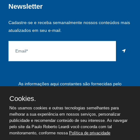
Newsletter
Cadastre-se e receba semanalmente nossos conteúdos mais
atualizados em seu e-mail.
As informações aqui constantes são fornecidas pelo
proprietário do imóvel e estão sujeitas a alteração a qualquer
Cookies.
momento.
Nós usamos cookies e outras tecnologias semelhantes para
melhorar a sua experiência em nossos serviços, personalizar
publicidade e recomendar conteúdo de seu interesse. Ao navegar
pelo site da Paulo Roberto Leardi você concorda com tal
©
2026
Copyright - Paulo Roberto Leardi | Todos os direitos
monitoramento, conforme nossa
Política de privacidade
reservados