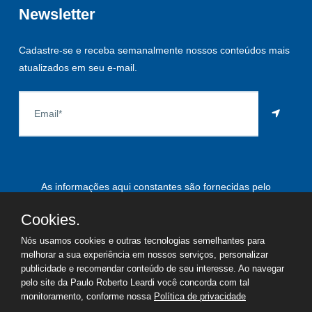
Newsletter
Cadastre-se e receba semanalmente nossos conteúdos mais
atualizados em seu e-mail.
As informações aqui constantes são fornecidas pelo
proprietário do imóvel e estão sujeitas a alteração a qualquer
Cookies.
momento.
Nós usamos cookies e outras tecnologias semelhantes para
melhorar a sua experiência em nossos serviços, personalizar
publicidade e recomendar conteúdo de seu interesse. Ao navegar
pelo site da Paulo Roberto Leardi você concorda com tal
©
2026
Copyright - Paulo Roberto Leardi | Todos os direitos
monitoramento, conforme nossa
Política de privacidade
reservados