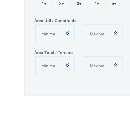
1+
2+
3+
4+
5+
Área Útil / Construída
Área Total / Terreno