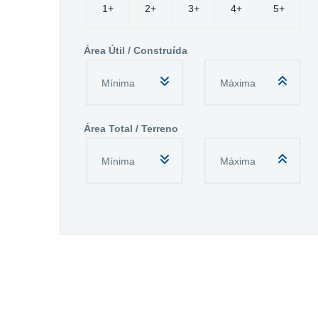
1+
2+
3+
4+
5+
Área Útil / Construída
Área Total / Terreno