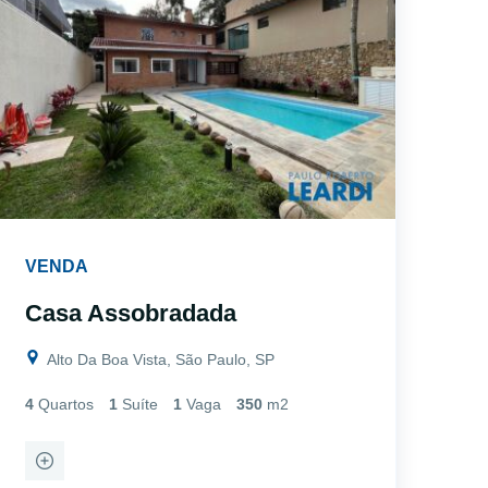
VENDA
Casa Assobradada
Alto Da Boa Vista, São Paulo, SP
4
Quartos
1
Suíte
1
Vaga
350
m2