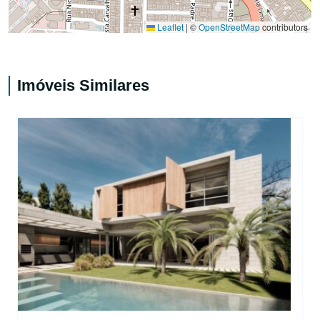
Leaflet
|
©
OpenStreetMap
contributors
Imóveis Similares