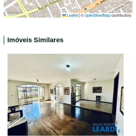
Leaflet
|
©
OpenStreetMap
contributors
Imóveis Similares