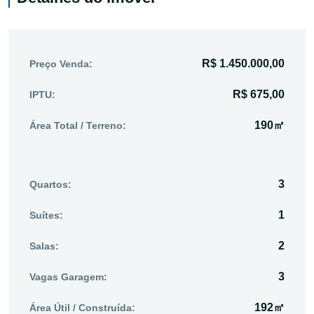
R$ 1.450.000,00
Preço Venda:
R$ 675,00
IPTU:
190㎡
Área Total / Terreno:
3
Quartos:
1
Suítes:
2
Salas:
3
Vagas Garagem:
192㎡
Área Útil / Construída: