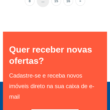
8
...
15
16
»
Quer receber novas
ofertas?
Cadastre-se e receba novos
imóveis direto na sua caixa de e-
mail