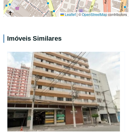
Leaflet
|
©
OpenStreetMap
contributors
Imóveis Similares