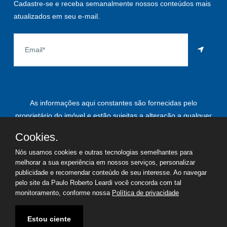
Cadastre-se e receba semanalmente nossos conteúdos mais
atualizados em seu e-mail.
As informações aqui constantes são fornecidas pelo
proprietário do imóvel e estão sujeitas a alteração a qualquer
momento.
Cookies.
Nós usamos cookies e outras tecnologias semelhantes para
melhorar a sua experiência em nossos serviços, personalizar
publicidade e recomendar conteúdo de seu interesse. Ao navegar
©
2026
Copyright - Paulo Roberto Leardi | Todos os direitos
pelo site da Paulo Roberto Leardi você concorda com tal
reservados
monitoramento, conforme nossa
Política de privacidade
Termos de uso
Política de privacidade
Estou ciente