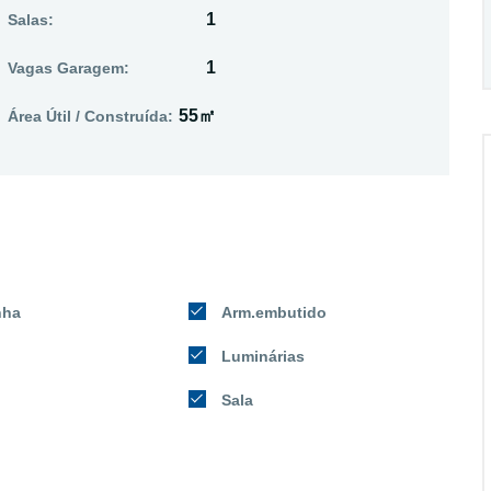
1
Salas:
1
Vagas Garagem:
55㎡
Área Útil / Construída:
nha
Arm.embutido
Luminárias
Sala