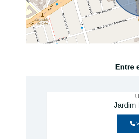
Entre 
U
Jardim 
V