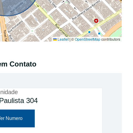
Leaflet
|
©
OpenStreetMap
contributors
em Contato
nidade
Paulista 304
er Numero