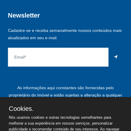
Newsletter
Cadastre-se e receba semanalmente nossos conteúdos mais
atualizados em seu e-mail.
As informações aqui constantes são fornecidas pelo
proprietário do imóvel e estão sujeitas a alteração a qualquer
momento.
Cookies.
Nós usamos cookies e outras tecnologias semelhantes para
melhorar a sua experiência em nossos serviços, personalizar
©
2026
Copyright - Paulo Roberto Leardi | Todos os direitos
publicidade e recomendar conteúdo de seu interesse. Ao navegar