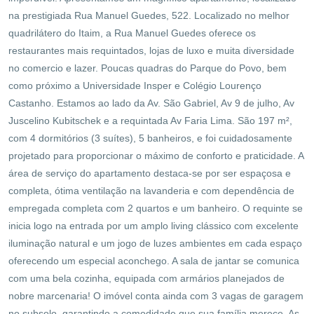
na prestigiada Rua Manuel Guedes, 522. Localizado no melhor
quadrilátero do Itaim, a Rua Manuel Guedes oferece os
restaurantes mais requintados, lojas de luxo e muita diversidade
no comercio e lazer. Poucas quadras do Parque do Povo, bem
como próximo a Universidade Insper e Colégio Lourenço
Castanho. Estamos ao lado da Av. São Gabriel, Av 9 de julho, Av
Juscelino Kubitschek e a requintada Av Faria Lima. São 197 m²,
com 4 dormitórios (3 suítes), 5 banheiros, e foi cuidadosamente
projetado para proporcionar o máximo de conforto e praticidade. A
área de serviço do apartamento destaca-se por ser espaçosa e
completa, ótima ventilação na lavanderia e com dependência de
empregada completa com 2 quartos e um banheiro. O requinte se
inicia logo na entrada por um amplo living clássico com excelente
iluminação natural e um jogo de luzes ambientes em cada espaço
oferecendo um especial aconchego. A sala de jantar se comunica
com uma bela cozinha, equipada com armários planejados de
nobre marcenaria! O imóvel conta ainda com 3 vagas de garagem
no subsolo, garantindo a comodidade que sua família merece. As