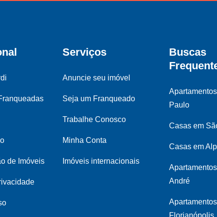
onal
Serviços
Buscas
Frequent
di
Anuncie seu imóvel
Apartamento
 Franqueadas
Seja um Franqueado
Paulo
Trabalhe Conosco
Casas em Sã
co
Minha Conta
Casas em Alp
ão de Imóveis
Imóveis internacionais
Apartamentos
André
privacidade
Apartamento
so
Florianópolis