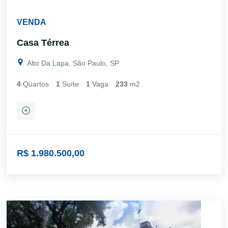
VENDA
Casa Térrea
Alto Da Lapa, São Paulo, SP
4
Quartos
1
Suíte
1
Vaga
233
m2
R$ 1.980.500,00