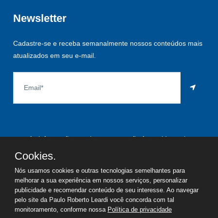
Newsletter
Cadastre-se e receba semanalmente nossos conteúdos mais
atualizados em seu e-mail.
As informações aqui constantes são fornecidas pelo
proprietário do imóvel e estão sujeitas a alteração a qualquer
Cookies.
momento.
Nós usamos cookies e outras tecnologias semelhantes para
melhorar a sua experiência em nossos serviços, personalizar
publicidade e recomendar conteúdo de seu interesse. Ao navegar
pelo site da Paulo Roberto Leardi você concorda com tal
©
2026
Copyright - Paulo Roberto Leardi | Todos os direitos
monitoramento, conforme nossa
Política de privacidade