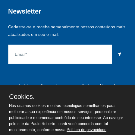
Newsletter
Cadastre-se e receba semanalmente nossos conteúdos mais
atualizados em seu e-mail.
As informações aqui constantes são fornecidas pelo
proprietário do imóvel e estão sujeitas a alteração a qualquer
Cookies.
momento.
Nós usamos cookies e outras tecnologias semelhantes para
melhorar a sua experiência em nossos serviços, personalizar
publicidade e recomendar conteúdo de seu interesse. Ao navegar
pelo site da Paulo Roberto Leardi você concorda com tal
©
2026
Copyright - Paulo Roberto Leardi | Todos os direitos
monitoramento, conforme nossa
Política de privacidade