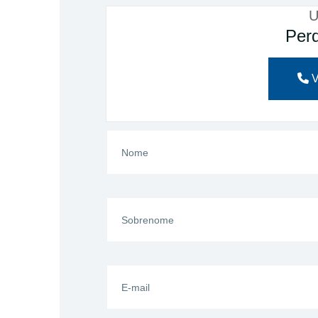
U
Perd
V