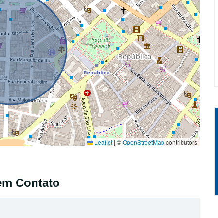
Leaflet
|
©
OpenStreetMap
contributors
em Contato