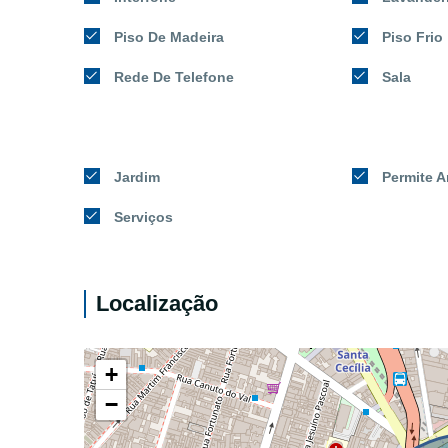
Piso De Madeira
Piso Frio
Rede De Telefone
Sala
Jardim
Permite A
Serviços
Localização
+
−