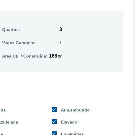
3
Quartos:
1
Vagas Garagem:
168㎡
Área Útil / Construída:
nha
Arm.embutido
Azulejada
Elevador
ia
Luminárias