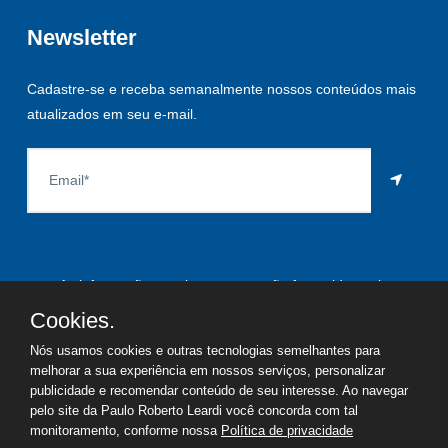
Newsletter
Cadastre-se e receba semanalmente nossos conteúdos mais
atualizados em seu e-mail.
As informações aqui constantes são fornecidas pelo
proprietário do imóvel e estão sujeitas a alteração a qualquer
Cookies.
momento.
Nós usamos cookies e outras tecnologias semelhantes para
melhorar a sua experiência em nossos serviços, personalizar
publicidade e recomendar conteúdo de seu interesse. Ao navegar
pelo site da Paulo Roberto Leardi você concorda com tal
©
2026
Copyright - Paulo Roberto Leardi | Todos os direitos
monitoramento, conforme nossa
Política de privacidade